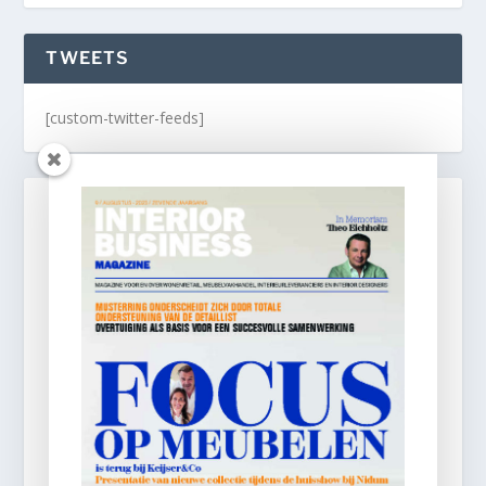
TWEETS
[custom-twitter-feeds]