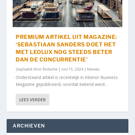
PREMIUM ARTIKEL UIT MAGAZINE:
‘SEBASTIAAN SANDERS DOET HET
MET LEOLUX NOG STEEDS BETER
DAN DE CONCURRENTIE’
Geplaatst door
Redactie
|
nov 15, 2024
|
Nieuws
Onderstaand artikel is recentelijk in Interior Business
Magazine gepubliceerd, voordat bekend werd...
LEES VERDER
ARCHIEVEN