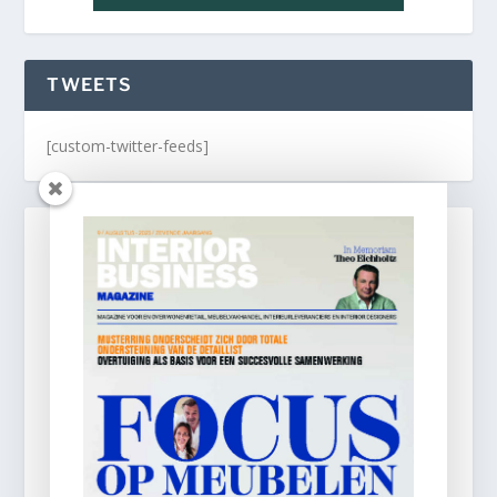
TWEETS
[custom-twitter-feeds]