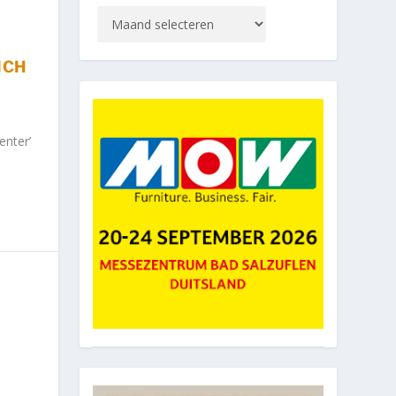
ICH
nter’