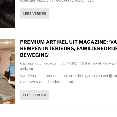
collecties VEEL ENTHOUSIASTE REACTIES...
LEES VERDER
PREMIUM ARTIKEL UIT MAGAZINE: ‘V
KEMPEN INTERIEURS, FAMILIEBEDRIJF
BEWEGING’
Geplaatst door
Redactie
|
nov 14, 2024
|
Detailhandel
,
Nieuws
,
P
artikelen
Van Kempen Interieurs staat voor het geven van eerlijk a
over een steeds breder aanbod: ...
LEES VERDER