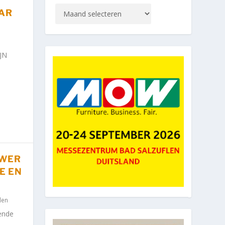
AAR
IJN
OWER
E EN
len
ende