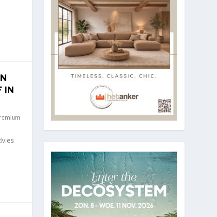
AN
 IN
remium
dvies