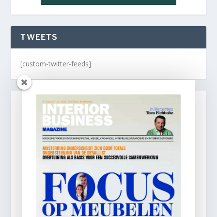
TWEETS
[custom-twitter-feeds]