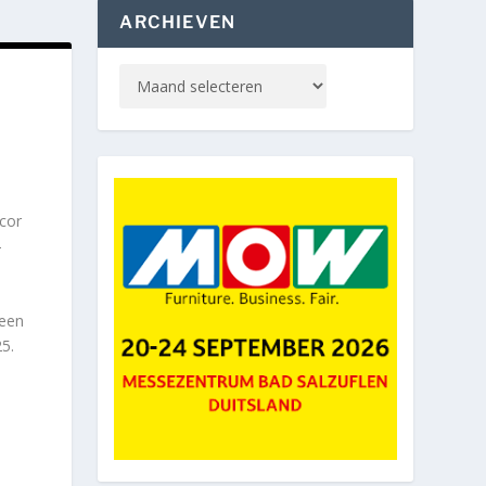
ARCHIEVEN
cor
-
 een
5.