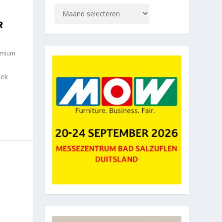
R
emium
iek