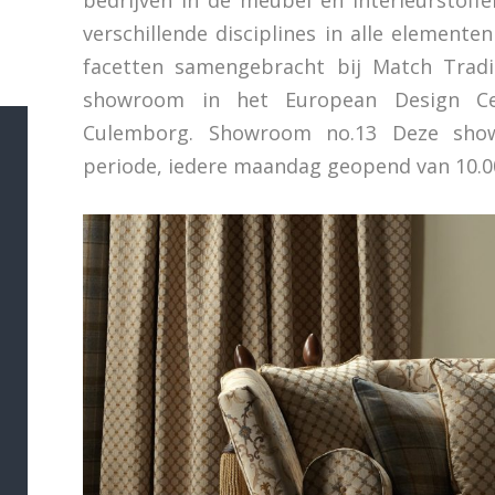
bedrijven in de meubel en interieurstoffen
verschillende disciplines in alle elementen
facetten samengebracht bij Match Tradi
showroom in het European Design Ce
Culemborg. Showroom no.13 Deze show
periode, iedere maandag geopend van 10.00