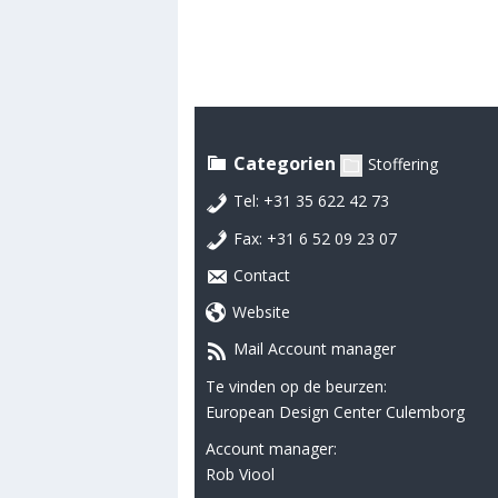
Categorien
Stoffering
Tel: +31 35 622 42 73
Fax: +31 6 52 09 23 07
Contact
Website
Mail Account manager
Te vinden op de beurzen:
European Design Center Culemborg
Account manager:
Rob Viool