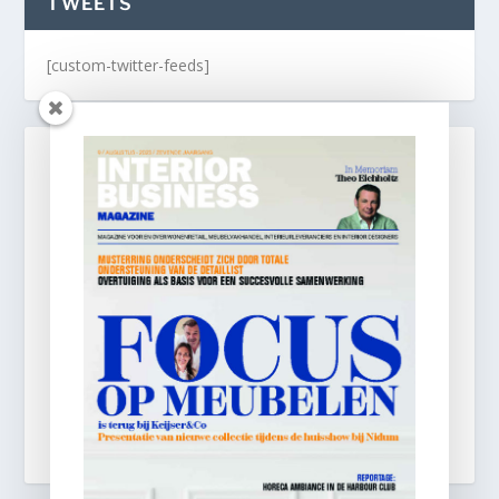
TWEETS
[custom-twitter-feeds]