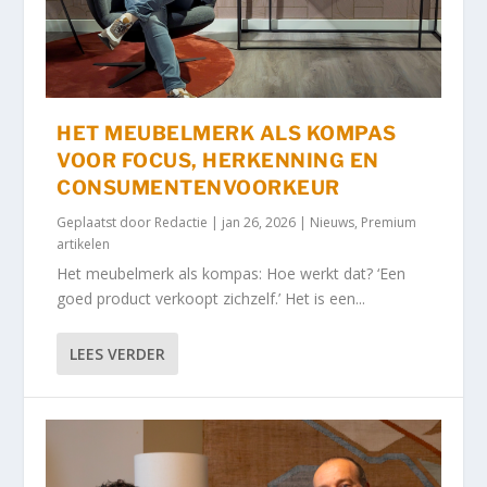
HET MEUBELMERK ALS KOMPAS
VOOR FOCUS, HERKENNING EN
CONSUMENTENVOORKEUR
Geplaatst door
Redactie
|
jan 26, 2026
|
Nieuws
,
Premium
artikelen
Het meubelmerk als kompas: Hoe werkt dat? ‘Een
goed product verkoopt zichzelf.’ Het is een...
LEES VERDER