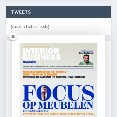
TWEETS
[custom-twitter-feeds]