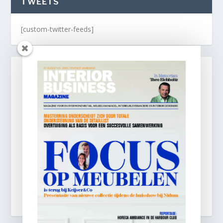
TWEETS
[custom-twitter-feeds]