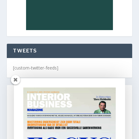
TWEETS
[custom-twitter-feeds]