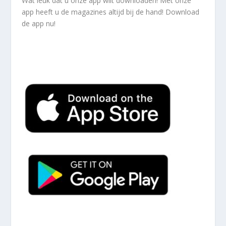
Wat leuk dat u onze app wilt downloaden! Met onze
app heeft u de magazines altijd bij de hand! Download
de app nu!