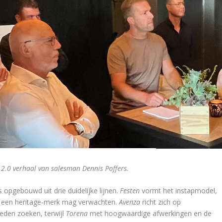
a 2.0 verhaal van salesman Dennis Poffers.
is opgebouwd uit drie duidelijke lijnen.
Festen
vormt het instapmodel,
an een heritage-merk mag verwachten.
Avenza
richt zich op
eden zoeken, terwijl
Torena
met hoogwaardige afwerkingen en de