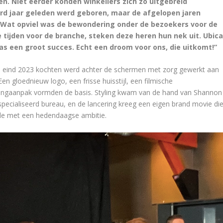
ren. Niet eerder konden winkeliers zich zo uitgebreid
rd jaar geleden werd geboren, maar de afgelopen jaren
 Wat opviel was de bewondering onder de bezoekers voor de
 tijden voor de branche, steken deze heren hun nek uit. Ubic
s een groot succes. Echt een droom voor ons, die uitkomt!”
ca eind 2023 kochten werd achter de schermen met zorg gewerkt aan
n gloednieuw logo, een frisse huisstijl, een filmische
ingaanpak vormden de basis. Styling kwam van de hand van Shannon
ecialiseerd bureau, en de lancering kreeg een eigen brand movie di
efde met een hedendaagse ambitie.