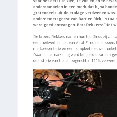
voor het eerst te zien, te voelen en te erva
onderdompelen in een merk dat bijna honde
grotendeels uit de etalage verdwenen was.
ondernemersgeest van Bart en Rick. In taaie
werd goed ontvangen. Bart Dekkers: ”Het wa
De broers Dekkers namen hun tijd. Sinds zij Ubi
een merkverhaal dat van A tot Z moest kloppen. Ee
merkpresentatie en een compleet nieuwe market
Daams, de marketing werd begeleid door een gesp
de historie van Ubica, opgericht in 1926, verwe