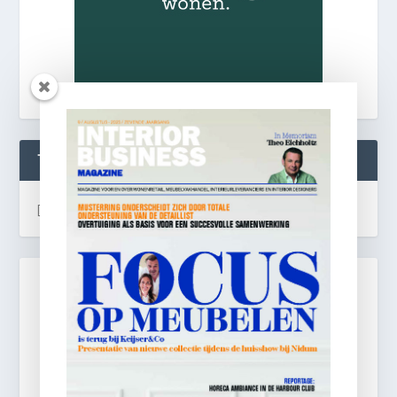
TWEETS
[custom-twitter-feeds]