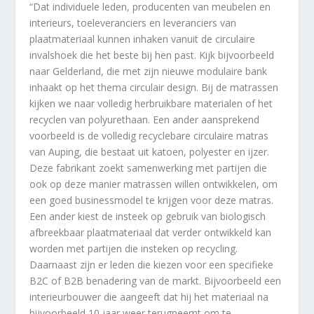
“Dat individuele leden, producenten van meubelen en
interieurs, toeleveranciers en leveranciers van
plaatmateriaal kunnen inhaken vanuit de circulaire
invalshoek die het beste bij hen past. Kijk bijvoorbeeld
naar Gelderland, die met zijn nieuwe modulaire bank
inhaakt op het thema circulair design. Bij de matrassen
kijken we naar volledig herbruikbare materialen of het
recyclen van polyurethaan. Een ander aansprekend
voorbeeld is de volledig recyclebare circulaire matras
van Auping, die bestaat uit katoen, polyester en ijzer.
Deze fabrikant zoekt samenwerking met partijen die
ook op deze manier matrassen willen ontwikkelen, om
een goed businessmodel te krijgen voor deze matras.
Een ander kiest de insteek op gebruik van biologisch
afbreekbaar plaatmateriaal dat verder ontwikkeld kan
worden met partijen die insteken op recycling.
Daarnaast zijn er leden die kiezen voor een specifieke
B2C of B2B benadering van de markt. Bijvoorbeeld een
interieurbouwer die aangeeft dat hij het materiaal na
bijvoorbeeld 10 jaar weer terugneemt om te