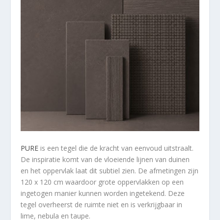
PURE
is een tegel die de kracht van eenvoud uitstraalt.
De inspiratie komt van de vloeiende lijnen van duinen
en het oppervlak laat dit subtiel zien. De afmetingen zijn
120 x 120 cm waardoor grote oppervlakken op een
ingetogen manier kunnen worden ingetekend. Deze
tegel overheerst de ruimte niet en is verkrijgbaar in
lime, nebula en taupe.