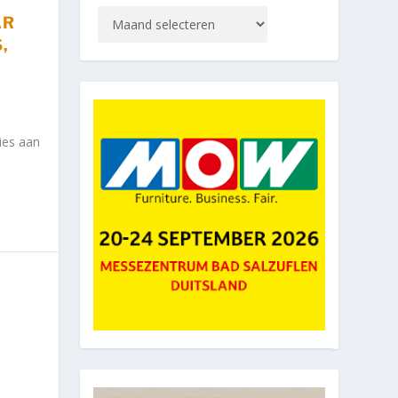
AR
,
ies aan