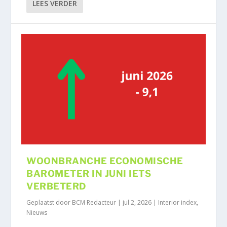
LEES VERDER
WOONBRANCHE ECONOMISCHE
BAROMETER IN JUNI IETS
VERBETERD
Geplaatst door
BCM Redacteur
|
jul 2, 2026
|
Interior index
,
Nieuws