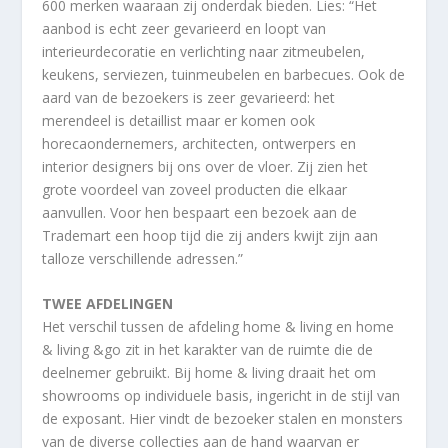
600 merken waaraan zij onderdak bieden. Lies: “Het
aanbod is echt zeer gevarieerd en loopt van
interieurdecoratie en verlichting naar zitmeubelen,
keukens, serviezen, tuinmeubelen en barbecues. Ook de
aard van de bezoekers is zeer gevarieerd: het
merendeel is detaillist maar er komen ook
horecaondernemers, architecten, ontwerpers en
interior designers bij ons over de vloer. Zij zien het
grote voordeel van zoveel producten die elkaar
aanvullen. Voor hen bespaart een bezoek aan de
Trademart een hoop tijd die zij anders kwijt zijn aan
talloze verschillende adressen.”
TWEE AFDELINGEN
Het verschil tussen de afdeling home & living en home
& living &go zit in het karakter van de ruimte die de
deelnemer gebruikt. Bij home & living draait het om
showrooms op individuele basis, ingericht in de stijl van
de exposant. Hier vindt de bezoeker stalen en monsters
van de diverse collecties aan de hand waarvan er