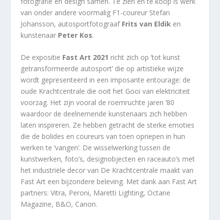
fotografie en design samen. Te zien en te koop is werk
van onder andere voormalig F1-coureur Stefan
Johansson, autosportfotograaf
Frits van Eldik
en
kunstenaar
Peter Kos
.
De expositie
Fast Art 2021
richt zich op ‘tot kunst
getransformeerde autosport’ die op artistieke wijze
wordt gepresenteerd in een imposante entourage: de
oude Krachtcentrale die ooit het Gooi van elektriciteit
voorzag. Het zijn vooral de roemruchte jaren ’80
waardoor de deelnemende kunstenaars zich hebben
laten inspireren. Ze hebben getracht de sterke emoties
die de bolides en coureurs van toen opriepen in hun
werken te ‘vangen’. De wisselwerking tussen de
kunstwerken, foto’s, designobjecten en raceauto’s met
het industriële decor van De Krachtcentrale maakt van
Fast Art een bijzondere beleving. Met dank aan Fast Art
partners: Vitra, Peroni, Maretti Lighting, Octane
Magazine, B&O, Canon.