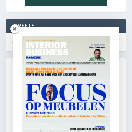
TWEETS
[custom-twitter-feeds]