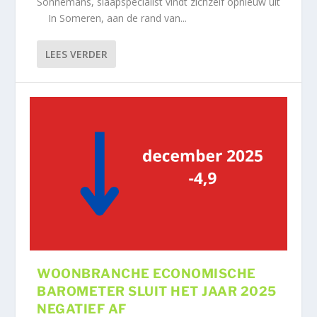
Sonnemans, slaapspecialist vindt zichzelf opnieuw uit
In Someren, aan de rand van...
LEES VERDER
WOONBRANCHE ECONOMISCHE
BAROMETER SLUIT HET JAAR 2025
NEGATIEF AF