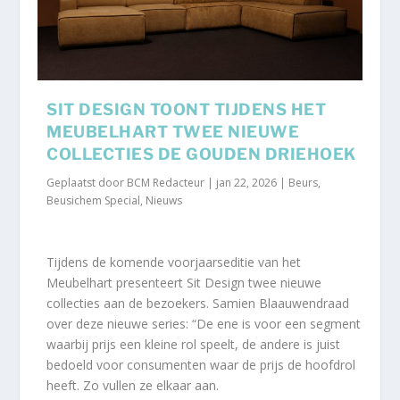
SIT DESIGN TOONT TIJDENS HET
MEUBELHART TWEE NIEUWE
COLLECTIES DE GOUDEN DRIEHOEK
Geplaatst door
BCM Redacteur
|
jan 22, 2026
|
Beurs
,
Beusichem Special
,
Nieuws
Tijdens de komende voorjaarseditie van het
Meubelhart presenteert Sit Design twee nieuwe
collecties aan de bezoekers. Samien Blaauwendraad
over deze nieuwe series: “De ene is voor een segment
waarbij prijs een kleine rol speelt, de andere is juist
bedoeld voor consumenten waar de prijs de hoofdrol
heeft. Zo vullen ze elkaar aan.