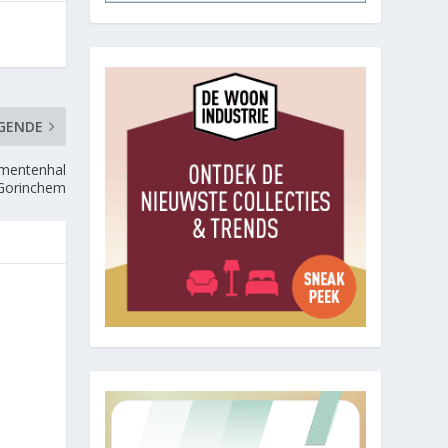
GENDE
ementenhal
Gorinchem