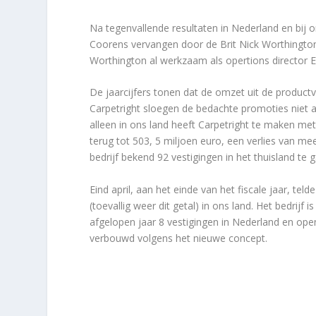
Na tegenvallende resultaten in Nederland en bij o
Coorens vervangen door de Brit Nick Worthington
Worthington al werkzaam als opertions director 
De jaarcijfers tonen dat de omzet uit de productv
Carpetright sloegen de bedachte promoties niet aan
alleen in ons land heeft Carpetright te maken me
terug tot 503, 5 miljoen euro, een verlies van me
bedrijf bekend 92 vestigingen in het thuisland te g
Eind april, aan het einde van het fiscale jaar, tel
(toevallig weer dit getal) in ons land. Het bedrij
afgelopen jaar 8 vestigingen in Nederland en opend
verbouwd volgens het nieuwe concept.