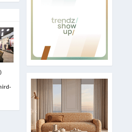
)
hird-