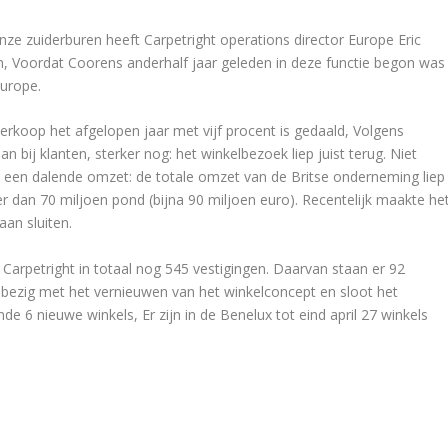
nze zuiderburen heeft Carpetright operations director Europe Eric
, Voordat Coorens anderhalf jaar geleden in deze functie begon was
Europe.
erkoop het afgelopen jaar met vijf procent is gedaald, Volgens
 bij klanten, sterker nog: het winkelbezoek liep juist terug. Niet
t een dalende omzet: de totale omzet van de Britse onderneming liep
er dan 70 miljoen pond (bijna 90 miljoen euro). Recentelijk maakte he
aan sluiten.
de Carpetright in totaal nog 545 vestigingen. Daarvan staan er 92
f is bezig met het vernieuwen van het winkelconcept en sloot het
e 6 nieuwe winkels, Er zijn in de Benelux tot eind april 27 winkels