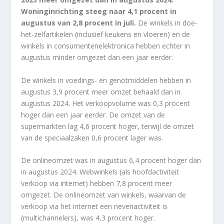
Woninginrichting steeg naar 4,1 procent in
augustus van 2,8 procent in juli.
De winkels in doe-
het-zelfartikelen (inclusief keukens en vloeren) en de
winkels in consumentenelektronica hebben echter in
augustus minder omgezet dan een jaar eerder.
De winkels in voedings- en genotmiddelen hebben in
augustus
3,9 proc
ent meer omzet behaald dan in
augustus 2024. Het verkoopvolume was
0,3 proce
nt
hoger dan een jaar eerder. De omzet van de
supermarkten lag
4,6 proce
nt hoger, terwijl de omzet
van de speciaalzaken
0,6 proce
nt lager was.
De onlineomzet was in augustus
6,4 proc
ent hoger dan
in augustus 2024. Webwinkels (als hoofdactiviteit
verkoop via internet) hebben 7,8 procent meer
omgezet. De onlineomzet van winkels, waarvan de
verkoop via het internet een nevenactiviteit is
(multichannelers), was
4,3 proc
ent hoger.