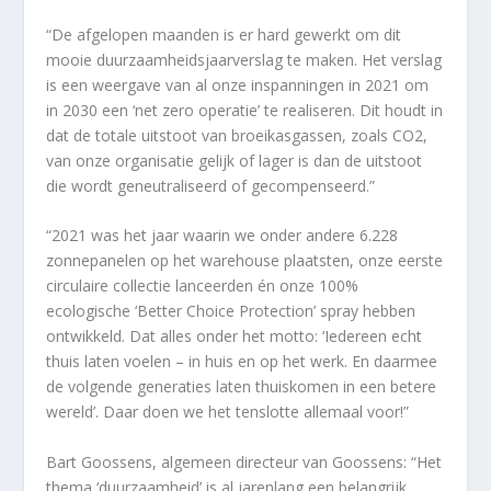
“De afgelopen maanden is er hard gewerkt om dit
mooie duurzaamheidsjaarverslag te maken. Het verslag
is een weergave van al onze inspanningen in 2021 om
in 2030 een ‘net zero operatie’ te realiseren. Dit houdt in
dat de totale uitstoot van broeikasgassen, zoals CO2,
van onze organisatie gelijk of lager is dan de uitstoot
die wordt geneutraliseerd of gecompenseerd.”
“2021 was het jaar waarin we onder andere 6.228
zonnepanelen op het warehouse plaatsten, onze eerste
circulaire collectie lanceerden én onze 100%
ecologische ‘Better Choice Protection’ spray hebben
ontwikkeld. Dat alles onder het motto: ‘Iedereen echt
thuis laten voelen – in huis en op het werk. En daarmee
de volgende generaties laten thuiskomen in een betere
wereld’. Daar doen we het tenslotte allemaal voor!”
Bart Goossens, algemeen directeur van Goossens: “Het
thema ‘duurzaamheid’ is al jarenlang een belangrijk