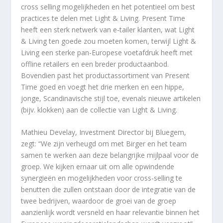
cross selling mogelijkheden en het potentieel om best
practices te delen met Light & Living. Present Time
heeft een sterk netwerk van e-tailer klanten, wat Light
& Living ten goede zou moeten komen, terwijl Light &
Living een sterke pan-Europese voetafdruk heeft met
offline retailers en een breder productaanbod.
Bovendien past het productassortiment van Present
Time goed en voegt het drie merken en een hippe,
jonge, Scandinavische stijl toe, evenals nieuwe artikelen
(bijv. klokken) aan de collectie van Light & Living.
Mathieu Develay, Investment Director bij Bluegem,
zegt: “We zijn verheugd om met Birger en het team
samen te werken aan deze belangrijke mijlpaal voor de
groep. We kijken ernaar uit om alle opwindende
synergieën en mogelijkheden voor cross-selling te
benutten die zullen ontstaan door de integratie van de
twee bedrijven, waardoor de groei van de groep
aanzienlijk wordt versneld en haar relevantie binnen het