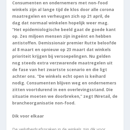
Consumenten en ondernemers met non-food
winkels zijn al lange tijd de klos door alle corona
maatregelen en verheugen zich op 21 april, de
dag dat normaal winkelen hopelijk weer mag.
“Het epidemiologische beeld gaat de goede kant
op. Zes miljoen mensen zijn ingeënt en hebben
antistoffen. Demissionair premier Rutte beloofde
al 8 maart en opnieuw op 23 maart dat winkels
prioriteit krijgen bij versoepelingen. Nu gelden
nog steeds extra verzwarende maatregelen uit
de fase van het zwartste scenario en die ligt
achter ons. “De winkels echt open is keihard
nodig. Consumenten blijven weg en ondernemers
zitten voortdurend in een overlevingsstand. Die
situatie moeten we doorbreken,” zegt INretail, de
brancheorganisatie non-food.
Dik voor elkaar
De veiligheidsafspraken in de winkels zijn dik voor