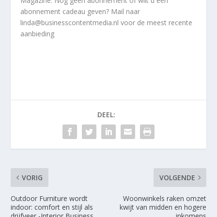
Magazine. Nog geen abonnement of wilt u een
abonnement cadeau geven? Mail naar
linda@businesscontentmedia.nl voor de meest recente
aanbieding
DEEL:
VORIG
VOLGENDE
Outdoor Furniture wordt
Woonwinkels raken omzet
indoor: comfort en stijl als
kwijt van midden en hogere
drijfveer -Interior Business
inkomens