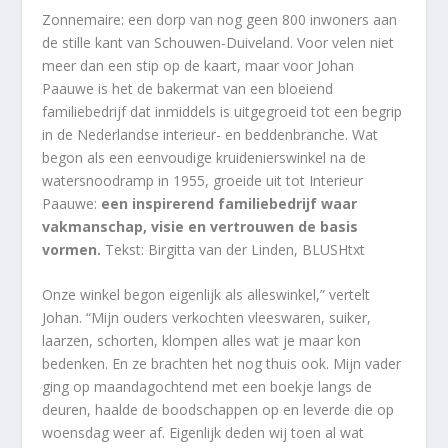
Zonnemaire: een dorp van nog geen 800 inwoners aan
de stille kant van Schouwen-Duiveland. Voor velen niet
meer dan een stip op de kaart, maar voor Johan
Paauwe is het de bakermat van een bloeiend
familiebedrijf dat inmiddels is uitgegroeid tot een begrip
in de Nederlandse interieur- en beddenbranche. Wat
begon als een eenvoudige kruidenierswinkel na de
watersnoodramp in 1955, groeide uit tot Interieur
Paauwe:
een inspirerend familiebedrijf waar
vakmanschap, visie en vertrouwen de basis
vormen.
Tekst: Birgitta van der Linden, BLUSHtxt
Onze winkel begon eigenlijk als alleswinkel,” vertelt
Johan. “Mijn ouders verkochten vleeswaren, suiker,
laarzen, schorten, klompen alles wat je maar kon
bedenken. En ze brachten het nog thuis ook. Mijn vader
ging op maandagochtend met een boekje langs de
deuren, haalde de boodschappen op en leverde die op
woensdag weer af. Eigenlijk deden wij toen al wat