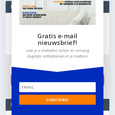
BLIJF OP DE HOOGTE!
Gratis
e-mail nieuwsbrief!
Gratis e-mail
Laat je e-mailadres achter en ontvang dagelijks
nieuwsbrief!
ontbijtnieuws in je mailbox.
Laat je e-mailadres achter en ontvang
dagelijks ontbijtnieuws in je mailbox!
Aanmelden
SUBSCRIBE!
INTERIOR BUSINESS LIVE: