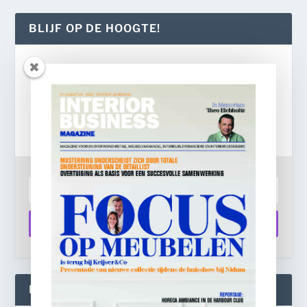
BLIJF OP DE HOOGTE!
Gratis
e-mail nieuwsbrief!
Laat je e-mailadres achter en ontvang dagelijks
ontbijtnieuws in je mailbox.
Aanmelden
INTERIOR BUSINESS LIVE: