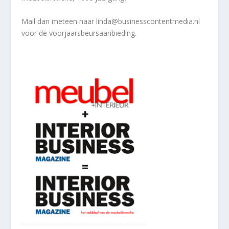
Mail dan meteen naar linda@businesscontentmedia.nl
voor de voorjaarsbeursaanbieding.