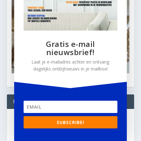
Gratis e-mail
nieuwsbrief!
Laat je e-mailadres achter en ontvang
dagelijks ontbijtnieuws in je mailbox!
BLIJF OP DE HOOGTE!
Gratis
SUBSCRIBE!
e-mail nieuwsbrief!
Laat je e-mailadres achter en ontvang dagelijks