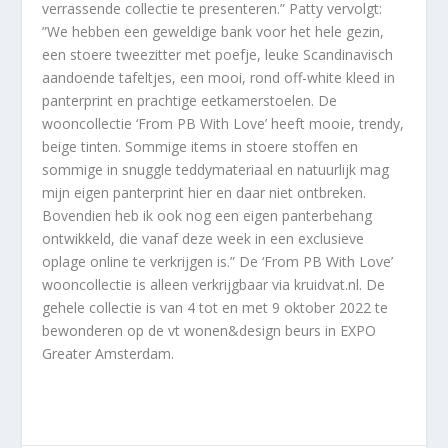
verrassende collectie te presenteren.” Patty vervolgt:
”We hebben een geweldige bank voor het hele gezin,
een stoere tweezitter met poefje, leuke Scandinavisch
aandoende tafeltjes, een mooi, rond off-white kleed in
panterprint en prachtige eetkamerstoelen. De
wooncollectie ‘From PB With Love’ heeft mooie, trendy,
beige tinten. Sommige items in stoere stoffen en
sommige in snuggle teddymateriaal en natuurlijk mag
mijn eigen panterprint hier en daar niet ontbreken.
Bovendien heb ik ook nog een eigen panterbehang
ontwikkeld, die vanaf deze week in een exclusieve
oplage online te verkrijgen is.” De ‘From PB With Love’
wooncollectie is alleen verkrijgbaar via kruidvat.nl. De
gehele collectie is van 4 tot en met 9 oktober 2022 te
bewonderen op de vt wonen&design beurs in EXPO
Greater Amsterdam.