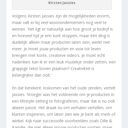
Kirsten Jassies
Volgens Kirsten Jassies zijn de mogelijkheden enorm,
maar valt er bij veel woonondernemers nog veel te
winnen. ‘Het ligt er natuurlijk aan hoe groot je bedrijf is
en hoeveel tijd je erin kunt stoppen, maar één ding is
duidelijk: alleen maar producten laten zien, werkt niet
meer. Je moet jouw producten en visie tot leven
brengen met korte, creatieve video’s. Je moet echt
nadenken: kan ik er een leuk muziekje onder zetten, een
grappige tekst boven plaatsen? Creativiteit is
belangrijker dan ooit.’
En dat betekent: loskomen van het oude zenden, vertelt
Jassies. ‘Vroeger was het voldoende om je producten in
een lifestyle-setting te fotograferen, maar dat is nu ook
alweer passé. Het draait nu om verhalen vertellen, om
klanten inspireren, om laten zien wie je bent als merk of
winkel. Kijk naar succesvolle voorbeelden zoals Dille &
Kamille, die niet alleen mooie producten posten, maar