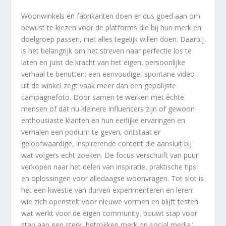
Woonwinkels en fabrikanten doen er dus goed aan om
bewust te kiezen voor de platforms die bij hun merk en
doelgroep passen, niet alles tegelijk willen doen. Daarbij
is het belangrijk om het streven naar perfectie los te
laten en juist de kracht van het eigen, persoonlijke
verhaal te benutten; een eenvoudige, spontane video
uit de winkel zegt vaak meer dan een gepolijste
campagnefoto. Door samen te werken met échte
mensen of dat nu kleinere influencers zijn of gewoon
enthousiaste klanten en hun eerlijke ervaringen en
verhalen een podium te geven, ontstaat er
geloofwaardige, inspirerende content die aansluit bij
wat volgers echt zoeken. De focus verschuift van puur
verkopen naar het delen van inspiratie, praktische tips
en oplossingen voor alledaagse woonvragen. Tot slot is
het een kwestie van durven experimenteren en leren:
wie zich openstelt voor nieuwe vormen en blijft testen
wat werkt voor de eigen community, bouwt stap voor
stap aan een sterk, betrokken merk op social media.’