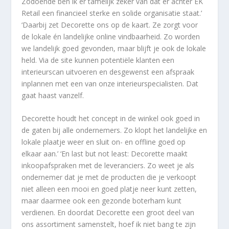
Zodoende ben ik er tamelijk zeker van dat er achter EK
Retail een financieel sterke en solide organisatie staat.’
‘Daarbij zet Decorette ons op de kaart. Ze zorgt voor
de lokale én landelijke online vindbaarheid. Zo worden
we landelijk goed gevonden, maar blijft je ook de lokale
held. Via de site kunnen potentiële klanten een
interieurscan uitvoeren en desgewenst een afspraak
inplannen met een van onze interieurspecialisten. Dat
gaat haast vanzelf.
Decorette houdt het concept in de winkel ook goed in
de gaten bij alle ondernemers. Zo klopt het landelijke en
lokale plaatje weer en sluit on- en offline goed op
elkaar aan.’ ‘En last but not least: Decorette maakt
inkoopafspraken met de leveranciers. Zo weet je als
ondernemer dat je met de producten die je verkoopt
niet alleen een mooi en goed platje neer kunt zetten,
maar daarmee ook een gezonde boterham kunt
verdienen. En doordat Decorette een groot deel van
ons assortiment samenstelt, hoef ik niet bang te zijn