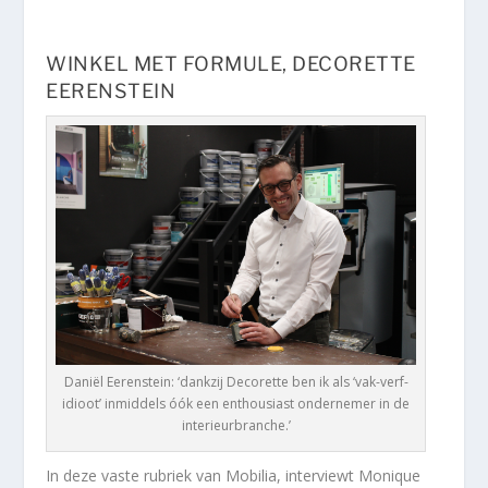
WINKEL MET FORMULE, DECORETTE
EERENSTEIN
Daniël Eerenstein: ‘dankzij Decorette ben ik als ‘vak-verf-
idioot’ inmiddels óók een enthousiast ondernemer in de
interieurbranche.’
In deze vaste rubriek van Mobilia, interviewt Monique