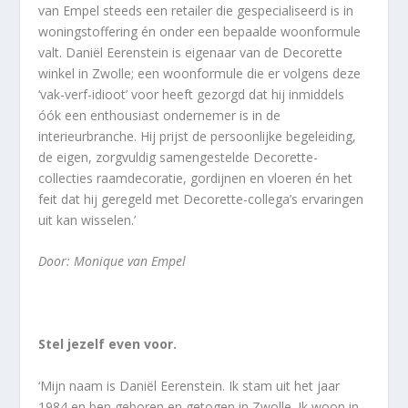
van Empel steeds een retailer die gespecialiseerd is in
woningstoffering én onder een bepaalde woonformule
valt. Daniël Eerenstein is eigenaar van de Decorette
winkel in Zwolle; een woonformule die er volgens deze
‘vak-verf-idioot’ voor heeft gezorgd dat hij inmiddels
óók een enthousiast ondernemer is in de
interieurbranche. Hij prijst de persoonlijke begeleiding,
de eigen, zorgvuldig samengestelde Decorette-
collecties raamdecoratie, gordijnen en vloeren én het
feit dat hij geregeld met Decorette-collega’s ervaringen
uit kan wisselen.’
Door: Monique van Empel
Stel jezelf even voor.
‘Mijn naam is Daniël Eerenstein. Ik stam uit het jaar
1984 en ben geboren en getogen in Zwolle. Ik woon in