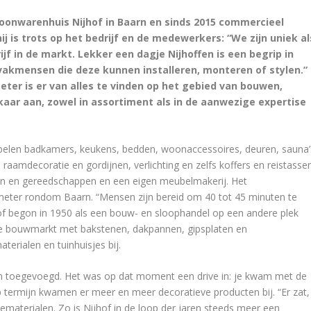
j woonwarenhuis Nijhof in Baarn en sinds 2015 commercieel
 hij is trots op het bedrijf en de medewerkers: “We zijn uniek al
jf in de markt. Lekker een dagje Nijhoffen is een begrip in
 vakmensen die deze kunnen installeren, monteren of stylen.”
ter is er van alles te vinden op het gebied van bouwen,
elkaar aan, zowel in assortiment als in de aanwezige expertise
elen badkamers, keukens, bedden, woonaccessoires, deuren, sauna’
raamdecoratie en gordijnen, verlichting en zelfs koffers en reistassen
len en gereedschappen en een eigen meubelmakerij. Het
ometer rondom Baarn. “Mensen zijn bereid om 40 tot 45 minuten te
hof begon in 1950 als een bouw- en sloophandel op een andere plek
ure bouwmarkt met bakstenen, dakpannen, gipsplaten en
rialen en tuinhuisjes bij.
an toegevoegd. Het was op dat moment een drive in: je kwam met de
 termijn kwamen er meer en meer decoratieve producten bij. “Er zat,
iematerialen. Zo is Nijhof in de loop der jaren steeds meer een