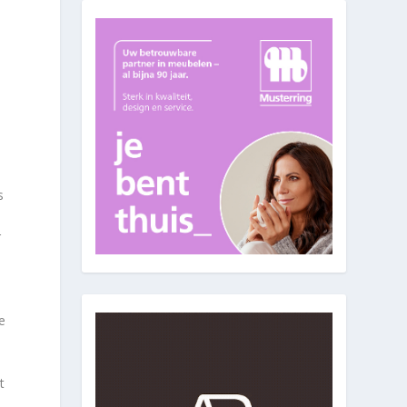
s
r
e
t