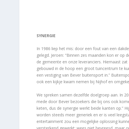
SYNERGIE
In 1986 liep het mis: door een fout van een dakd
gelegd. Jeroen: “Binnen zes maanden kon er op 
de gemeente en onze leveranciers. Hiernaast zat 
gebouwd in de hoop een groot tuincentrum te kun
een vestiging van Bever buitensport in.” Buitensp
ook een kijkje kwam nemen bij Nijhof en omgeke
We spreken samen dezelfde doelgroep aan. In 20
mede door Bever bezoekers die bij ons ook komen 
keten, dus de synergie werkt beide kanten op.” Hi
worden steeds meer generiek en er is veel leegs
entertainment zou een mogelijke oplossing kunnen z
versterkend gewerkt; wees niet bevreesd, maar 