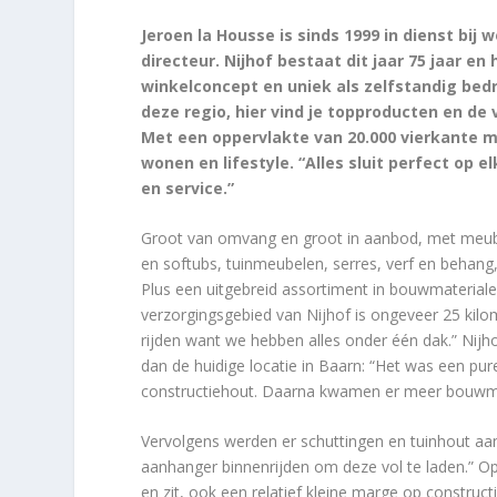
Jeroen la Housse is sinds 1999 in dienst bi
directeur. Nijhof bestaat dit jaar 75 jaar en
winkelconcept en uniek als zelfstandig bedri
deze regio, hier vind je topproducten en de
Met een oppervlakte van 20.000 vierkante me
wonen en lifestyle. “Alles sluit perfect op 
en service.”
Groot van omvang en groot in aanbod, met meub
en softubs, tuinmeubelen, serres, verf en behang, 
Plus een uitgebreid assortiment in bouwmateria
verzorgingsgebied van Nijhof is ongeveer 25 kil
rijden want we hebben alles onder één dak.” Nij
dan de huidige locatie in Baarn: “Het was een p
constructiehout. Daarna kwamen er meer bouwmate
Vervolgens werden er schuttingen en tuinhout a
aanhanger binnenrijden om deze vol te laden.” Op
en zit, ook een relatief kleine marge op construct