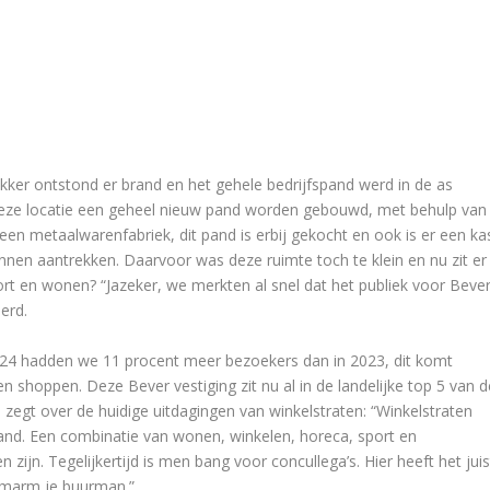
ekker ontstond er brand en het gehele bedrijfspand werd in de as
deze locatie een geheel nieuw pand worden gebouwd, met behulp van
een metaalwarenfabriek, dit pand is erbij gekocht en ook is er een ka
nen aantrekken. Daarvoor was deze ruimte toch te klein en nu zit er
ort en wonen? “Jazeker, we merkten al snel dat het publiek voor Beve
erd.
24 hadden we 11 procent meer bezoekers dan in 2023, dit komt
shoppen. Deze Bever vestiging zit nu al in de landelijke top 5 van d
j zegt over de huidige uitdagingen van winkelstraten: “Winkelstraten
tand. Een combinatie van wonen, winkelen, horeca, sport en
ijn. Tegelijkertijd is men bang voor concullega’s. Hier heeft het juis
omarm je buurman.”