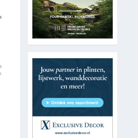
s
s
.