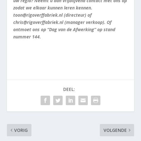
uw regio? Neemt u dan vrijblijvend contact met ons op
zodat we elkaar kunnen leren kennen.
toon@rigoverffabriek.nl (directeur) of
chris@rigoverffabriek.nl (manager verkoop). Of
ontmoet ons op “Dag van de Afwerking” op stand
nummer 144.
DEEL:
VORIG
VOLGENDE