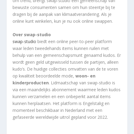
om trend, brengt swap-studio een gemeenschap van
bewuste consumenten samen om hun steentje bij te
dragen bij de aanpak van klimaatverandering. Als je
online kunt winkelen, kun je nu ook online swappen.
Over swap-studio
swap-studio
biedt een online peer-to-peer platform
waar leden tweedehands items kunnen ruilen met
behulp van een gemeenschapsmunt genaamd kudos. Er
wordt geen geld uitgewisseld tussen de partijen, alleen
kudo’s. De huidige collecties omvatten van de te voren
op kwaliteit beoordeelde mode,
woon- en
kinderproducten
. Lidmaatschap van swap-studio is
via een maandelijks abonnement waarmee leden kudos
kunnen verzamelen en een onbeperkt aantal items
kunnen herplaatsen. Het platform is Engelstalig en
momenteel beschikbaar in Nederland met een
gefaseerde wereldwijde uitrol gepland voor 2022.