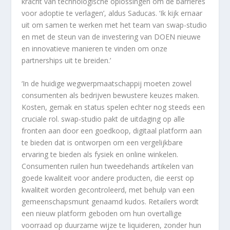
kracht van technologische oplossingen om de barrières
voor adoptie te verlagen’, aldus Saducas. ‘Ik kijk ernaar
uit om samen te werken met het team van swap-studio
en met de steun van de investering van DOEN nieuwe
en innovatieve manieren te vinden om onze
partnerships uit te breiden.’
‘In de huidige wegwerpmaatschappij moeten zowel
consumenten als bedrijven bewustere keuzes maken.
Kosten, gemak en status spelen echter nog steeds een
cruciale rol. swap-studio pakt de uitdaging op alle
fronten aan door een goedkoop, digitaal platform aan
te bieden dat is ontworpen om een vergelijkbare
ervaring te bieden als fysiek en online winkelen.
Consumenten ruilen hun tweedehands artikelen van
goede kwaliteit voor andere producten, die eerst op
kwaliteit worden gecontroleerd, met behulp van een
gemeenschapsmunt genaamd kudos. Retailers wordt
een nieuw platform geboden om hun overtallige
voorraad op duurzame wijze te liquideren, zonder hun