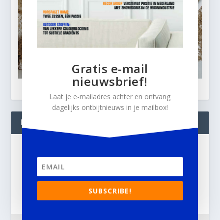
Gratis e-mail
nieuwsbrief!
Laat je e-mailadres achter en ontvang
dagelijks ontbijtnieuws in je mailbox!
BLIJF OP DE HOOGTE!
Gratis
e-mail nieuwsbrief!
Laat je e-mailadres achter en ontvang dagelijks
SUBSCRIBE!
ontbijtnieuws in je mailbox.