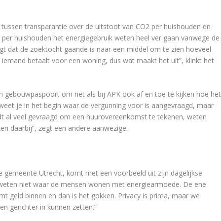
 tussen transparantie over de uitstoot van CO2 per huishouden en
t per huishouden het energiegebruik weten heel ver gaan vanwege de
t dat de zoektocht gaande is naar een middel om te zien hoeveel
t iemand betaalt voor een woning, dus wat maakt het uit”, klinkt het
 gebouwpaspoort om net als bij APK ook af en toe te kijken hoe he
eet je in het begin waar de vergunning voor is aangevraagd, maar
rdt al veel gevraagd om een huurovereenkomst te tekenen, weten
ken daarbij”, zegt een andere aanwezige.
 gemeente Utrecht, komt met een voorbeeld uit zijn dagelijkse
 We weten niet waar de mensen wonen met energiearmoede. De ene
mt geld binnen en dan is het gokken. Privacy is prima, maar we
en gerichter in kunnen zetten.”