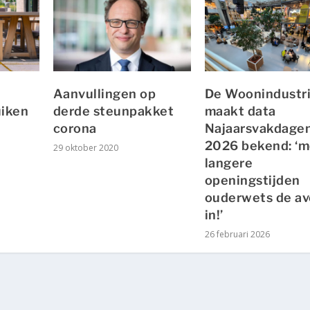
Aanvullingen op
De Woonindustr
uiken
derde steunpakket
maakt data
corona
Najaarsvakdage
2026 bekend: ‘m
29 oktober 2020
langere
openingstijden
ouderwets de a
in!’
26 februari 2026