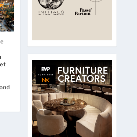
ie
n
et
vond