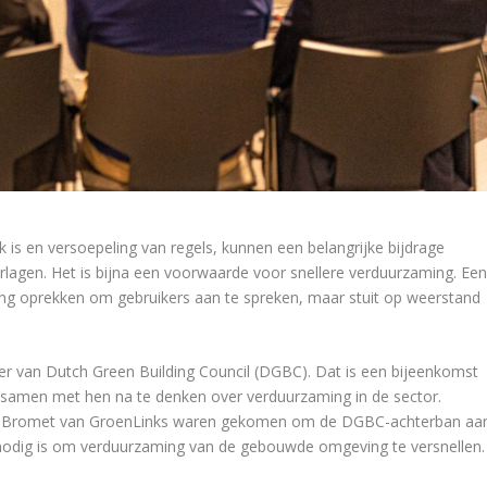
k is en versoepeling van regels, kunnen een belangrijke bijdrage
rlagen. Het is bijna een voorwaarde voor snellere verduurzaming. Ee
ing oprekken om gebruikers aan te spreken, maar stuit op weerstand
r van Dutch Green Building Council (DGBC). Dat is een bijeenkomst
n samen met hen na te denken over verduurzaming in de sector.
ra Bromet van GroenLinks waren gekomen om de DGBC-achterban aa
t nodig is om verduurzaming van de gebouwde omgeving te versnellen.