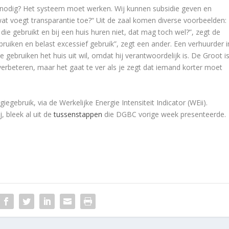
 nodig? Het systeem moet werken. Wij kunnen subsidie geven en
at voegt transparantie toe?“ Uit de zaal komen diverse voorbeelden:
 die gebruikt en bij een huis huren niet, dat mag toch wel?”, zegt de
ruiken en belast excessief gebruik”, zegt een ander. Een verhuurder i
ie gebruiken het huis uit wil, omdat hij verantwoordelijk is. De Groot i
ik verbeteren, maar het gaat te ver als je zegt dat iemand korter moet
egebruik, via de Werkelijke Energie Intensiteit Indicator (WEii).
, bleek al uit de
tussenstappen
die DGBC vorige week presenteerde.