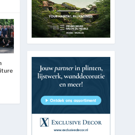
m
iture