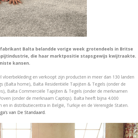
fabrikant Balta belandde vorige week grotendeels in Britse
ijtindustrie, die haar marktpositie stapsgewijs kwijtraakte.
emiste kansen.
l vloerbekleding en verkoopt zijn producten in meer dan 130 landen
gs (Balta home), Balta Residentiële Tapijten & Tegels (onder de
les), Balta Commerciële Tapijten & Tegels (onder de merknamen
Woven (onder de merknaam Captiqs). Balta heeft bijna 4.000
 en in distributiecentra in België, Turkije en de Verenigde Staten.
lega’s van De Standaard.