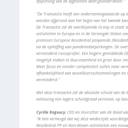
afsplitsing van de Afgestoten Bedrijfsonderdelen.”
”De Transactie heeft een ondernemingswaarde op ee
worden afgerond aan het begin van het tweede kwa
De Transactie zal de overblijvende Groep in staat s
activiteiten in Europa en in de Verenigde Staten on
premium Europese Residential polyamide (Residential
na de opheffing van pandemiebeperkingen. De over
verminderd risicoprofiel. Een hogere gemiddelde E
mogelijk maken in duurzaamheid en groei door inn
Meer focus en minder complexiteit zullen naar verw
afhankelijkheid van wisselkoersschommelingen en 
verminderd.”
Met deze transactie zal de absolute schuld van de
voltooiing een lagere schuldgraad vertonen, op basi
Cyrille Ragoucy
, CEO en Voorzitter van de Raad va
“Ik ben verheugd dat wij deze wederzijds voordelig
Residential PP en Non-Woven activiteiten een nieu