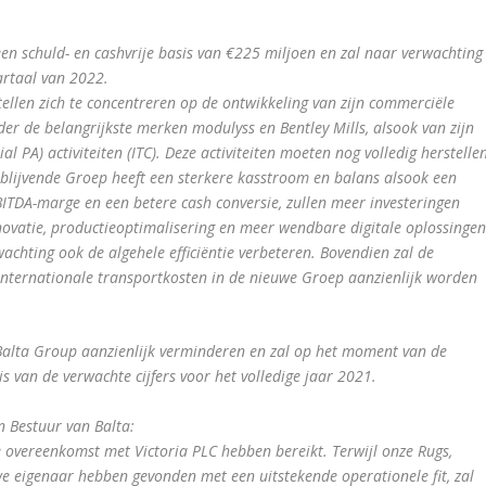
n schuld- en cashvrije basis van €225 miljoen en zal naar verwachting
rtaal van 2022.
tellen zich te concentreren op de ontwikkeling van zijn commerciële
der de belangrijkste merken modulyss en Bentley Mills, alsook van zijn
 PA) activiteiten (ITC). Deze activiteiten moeten nog volledig herstelle
blijvende Groep heeft een sterkere kasstroom en balans alsook een
BITDA-marge en een betere cash conversie, zullen meer investeringen
ovatie, productieoptimalisering en meer wendbare digitale oplossingen
achting ook de algehele efficiëntie verbeteren. Bovendien zal de
internationale transportkosten in de nieuwe Groep aanzienlijk worden
 Balta Group aanzienlijk verminderen en zal op het moment van de
s van de verwachte cijfers voor het volledige jaar 2021.
n Bestuur van Balta:
e overeenkomst met Victoria PLC hebben bereikt. Terwijl onze Rugs,
we eigenaar hebben gevonden met een uitstekende operationele fit, zal