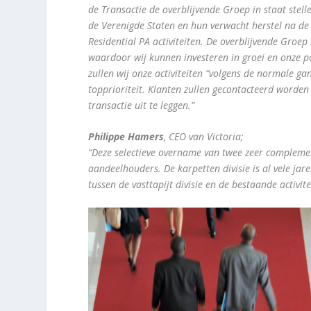
de Transactie de overblijvende Groep in staat stell
de Verenigde Staten en hun verwacht herstel na d
Residential PA activiteiten. De overblijvende Groep
waardoor wij kunnen investeren in groei en onze po
zullen wij onze activiteiten “volgens de normale g
topprioriteit. Klanten zullen gecontacteerd word
transactie uit te leggen.”
Philippe Hamers
, CEO van Victoria;
“Deze selectieve overname van twee zeer complement
aandeelhouders. De karpetten divisie is al vele jare
tussen de vasttapijt divisie en de bestaande activite