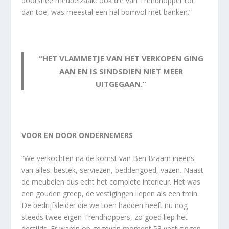
doorsnee meubelzaak, ook die van Trendhopper tot
dan toe, was meestal een hal bomvol met banken.”
“HET VLAMMETJE VAN HET VERKOPEN GING
AAN EN IS SINDSDIEN NIET MEER
UITGEGAAN.”
VOOR EN DOOR ONDERNEMERS
“We verkochten na de komst van Ben Braam ineens
van alles: bestek, serviezen, beddengoed, vazen. Naast
de meubelen dus echt het complete interieur. Het was
een gouden greep, de vestigingen liepen als een trein.
De bedrijfsleider die we toen hadden heeft nu nog
steeds twee eigen Trendhoppers, zo goed liep het
destijds. Er waren op gegeven moment 53 vestigingen