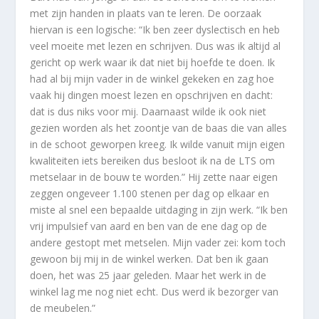
met zijn handen in plaats van te leren. De oorzaak
hiervan is een logische: “Ik ben zeer dyslectisch en heb
veel moeite met lezen en schrijven. Dus was ik altijd al
gericht op
werk
waar ik dat niet bij hoefde te doen. Ik
had al bij mijn vader in de winkel gekeken en zag hoe
vaak hij dingen moest lezen en opschrijven en dacht:
dat is dus niks voor mij. Daarnaast wilde ik ook niet
gezien worden als het zoontje van de baas die van alles
in de schoot geworpen kreeg. Ik wilde vanuit mijn eigen
kwaliteiten iets bereiken dus besloot ik na de LTS om
metselaar in de bouw te worden.” Hij zette naar eigen
zeggen ongeveer 1.100 stenen per dag op elkaar en
miste al snel een bepaalde uitdaging in zijn werk. “Ik ben
vrij impulsief van aard en ben van de ene dag op de
andere gestopt met metselen. Mijn vader zei: kom toch
gewoon bij mij in de winkel werken. Dat ben ik gaan
doen, het was 25 jaar geleden. Maar het werk in de
winkel lag me nog niet echt. Dus werd ik bezorger van
de meubelen.”