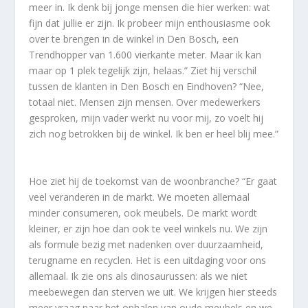
meer in. Ik denk bij jonge mensen die hier werken: wat
fijn dat jullie er zijn. Ik probeer mijn enthousiasme ook
over te brengen in de winkel in Den Bosch, een
Trendhopper van 1.600 vierkante meter. Maar ik kan
maar op 1 plek tegelijk zijn, helaas.” Ziet hij verschil
tussen de klanten in Den Bosch en Eindhoven? “Nee,
totaal niet. Mensen zijn mensen. Over medewerkers
gesproken, mijn vader werkt nu voor mij, zo voelt hij
zich nog betrokken bij de winkel. Ik ben er heel blij mee.”
Hoe ziet hij de toekomst van de woonbranche? “Er gaat
veel veranderen in de markt. We moeten allemaal
minder consumeren, ook meubels. De markt wordt
kleiner, er zijn hoe dan ook te veel winkels nu. We zijn
als formule bezig met nadenken over duurzaamheid,
terugname en recyclen. Het is een uitdaging voor ons
allemaal. Ik zie ons als dinosaurussen: als we niet
meebewegen dan sterven we uit. We krijgen hier steeds
meer vraag naar het ophalen van oude meubels en we