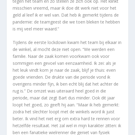
tegen het team en zo stellen ze zich ook op. Het klinkt
misschien vreemd, maar ik doe dit werk niet voor het
geld al leef ik er wel van. Dat heb ik gemerkt tijdens de
pandemie: de teamgeest die we toen bleken te hebben
is mij veel meer waard.”
Tijdens de eerste lockdown kwam het team bij elkaar in
de winkel, al mocht deze niet open. “We werden een
familie. Naar de zaak komen voorkwam ook voor
sommigen een gevoel van eenzaamheid. Ik zei: als je
het leuk vindt kom je naar de zaak, blijf je thuis: even
goede vrienden. De drukte van die periode vond ik
overigens minder fijn, ik ben echt blij dat het achter de
rug is.” De omzet was uiteraard heel goed in die
periode, maar dat zegt Bart dus minder. Ook dit jaar
loopt het goed, zo geeft hij aan. “Maar ik heb gemerkt:
zodra het slechter loopt met de winkels word ik juist
beter. Ik vind het niet erg om extra hard te rennen voor
hetzelfde resultaat. Het zal wel in mijn karakter zitten: ik
ben een fanatieke wielrenner die geniet van fysiek