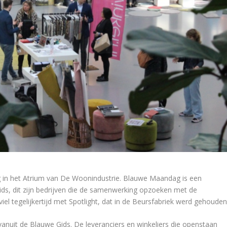
 in het Atrium van De Woonindustrie. Blauwe Maandag is een
ds, dit zijn bedrijven die de samenwerking opzoeken met de
l tegelijkertijd met Spotlight, dat in de Beursfabriek werd gehouden
nuit de Blauwe Gids. De leveranciers en winkeliers die openstaan