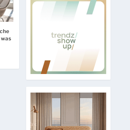
sche
 was