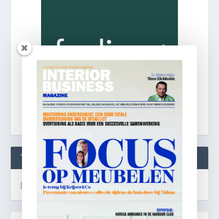
TWEETS
[custom-twitter-feeds]