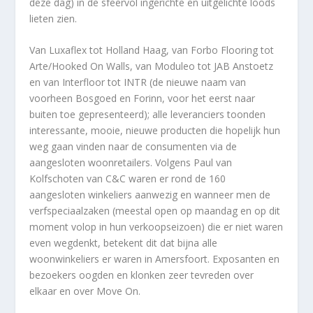
deze dag) in de sfeervol ingerichte en uitgelichte loods
lieten zien.
Van Luxaflex tot Holland Haag, van Forbo Flooring tot
Arte/Hooked On Walls, van Moduleo tot JAB Anstoetz
en van Interfloor tot INTR (de nieuwe naam van
voorheen Bosgoed en Forinn, voor het eerst naar
buiten toe gepresenteerd); alle leveranciers toonden
interessante, mooie, nieuwe producten die hopelijk hun
weg gaan vinden naar de consumenten via de
aangesloten woonretailers. Volgens Paul van
Kolfschoten van C&C waren er rond de 160
aangesloten winkeliers aanwezig en wanneer men de
verfspeciaalzaken (meestal open op maandag en op dit
moment volop in hun verkoopseizoen) die er niet waren
even wegdenkt, betekent dit dat bijna alle
woonwinkeliers er waren in Amersfoort. Exposanten en
bezoekers oogden en klonken zeer tevreden over
elkaar en over Move On.