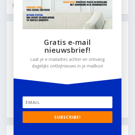
[custom-twitter-feeds]
Gratis e-mail
nieuwsbrief!
Laat je e-mailadres achter en ontvang
dagelijks ontbijtnieuws in je mailbox!
SUBSCRIBE!