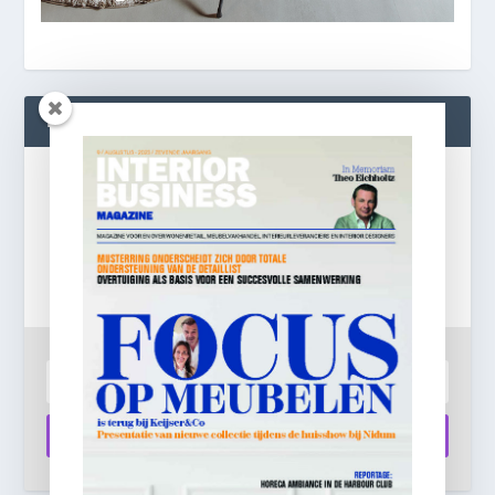
BLIJF OP DE HOOGTE!
Gratis
e-mail nieuwsbrief!
Laat je e-mailadres achter en ontvang dagelijks
ontbijtnieuws in je mailbox.
Aanmelden