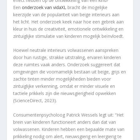
effect hebben op de ontwikkeling van een kind?
Een
onderzoek van vidaXL
bracht de mogelijke
keerzijde van de populariteit van beige interieurs aan
het licht. Het onderzoek keek naar hoe een gebrek aan
kleur in huis de creativiteit, emotionele ontwikkeling en
zintuiglijke stimulatie van kinderen mogelijk beïnvloedt.
Hoewel neutrale interieurs volwassenen aanspreken
door hun rustige, strakke uitstraling, ervaren kinderen
deze ruimtes vaak anders. Onderzoek suggereert dat
omgevingen die voornamelijk bestaan uit beige, grijs en
zachte tinten minder mogelijkheden bieden voor
zintuiglijke verkenning, omdat er minder visuele en
tactiele prikkels zijn die nieuwsgierigheid opwekken
(ScienceDirect, 2023).
Consumentenpsycholoog Patrick Wessels legt uit: “Het
brein van kinderen functioneert anders dan dat van
volwassenen. Kinderen hebben een bepaalde mate van
prikkeling nodig om alert, nieuwsgierig en leergierig te