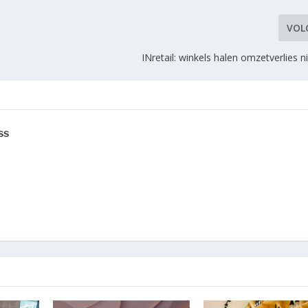
VOL
INretail: winkels halen omzetverlies n
ss