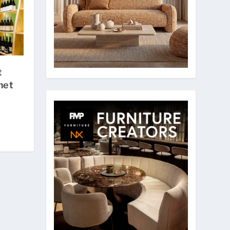
t
met