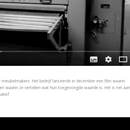
se meubelmakers. Het bedrijf lanceerde in december een film waarin
en waarin ze vertellen wat hun toegevoegde waarde is. Het is net aa
atief.