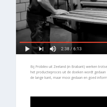
Bij Probilex uit Zeeland (in Brabant) werken trot
het productieproces uit de doeken wordt gedaan 
de lange kant, maar mooi gedaan en goed inform