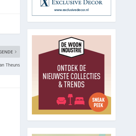
GENDE
 van Theuns