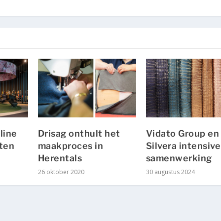
line
Drisag onthult het
Vidato Group en
nten
maakproces in
Silvera intensiv
Herentals
samenwerking
26 oktober 2020
30 augustus 2024