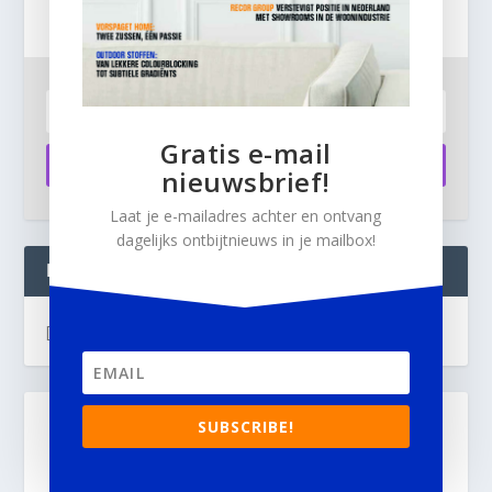
ontbijtnieuws in je mailbox.
Gratis e-mail
Aanmelden
nieuwsbrief!
Laat je e-mailadres achter en ontvang
dagelijks ontbijtnieuws in je mailbox!
INTERIOR BUSINESS LIVE:
[instagram-feed]
SUBSCRIBE!